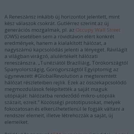
A Reneszánsz inkább új horizontot jelentett, mint
kész válaszok csokrát. Gutiérrez szerint az új
generációs mozgalmak, pl. az
Occupy Wall Street
(OWS) esetében sem a rövidtávon elért konkrét
eredmények, hanem a kialakított hálózat, a
nagyszámú kapcsolódás jelenti a lényeget. Rávilágít
a világban virágzó, alulértékelt hálózati
reneszánszra. „Tunéziától Brazíliáig, Törökországtól
Spanyolországig, Görögországtól Egyiptomig az
úgynevezett #GlobalRevolution a megteremtett
hálózat részleteiben rejlik. Ezek az összekapcsolódó
megmozdulások felépítették a saját maguk
utópiáját: hálózatba rendeződő mikro-utópiák
százait, ezreit.” Közösségi prototípusokat, melyek
fokozatosan és elkerülhetetlenül le fogják váltani a
rendszer elemeit, illetve létrehozzák a saját, új
elemeiket.