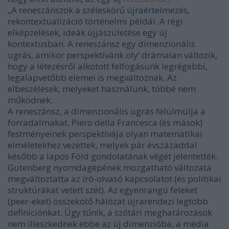
„A reneszánszok a széleskörű újraértelmezés,
rekontextualizáció történelmi példái. A régi
elképzelések, ideák újjászületése egy új
kontextusban. A reneszánsz egy dimenzionális
ugrás, amikor perspektívánk oly’ drámaian változik,
hogy a létezésről alkotott felfogásunk legrégebbi,
legalapvetőbb elemei is megváltoznak. Az
elbeszélések, melyeket használunk, többé nem
működnek.
A reneszánsz, a dimenzionális ugrás felülmúlja a
forradalmakat. Piero della Francesca (és mások)
festményeinek perspektívája olyan matematikai
elméletekhez vezettek, melyek pár évszázaddal
később a lapos Föld gondolatának végét jelentették.
Gutenberg nyomdagépének mozgatható változata
megváltoztatta az író-olvasó kapcsolatot (és politikai
struktúrákat vetett szét). Az egyenrangú feleket
(peer-eket) összekötő hálózat újrarendezi legtöbb
definíciónkat. Úgy tűnik, a szótári meghatározások
nem illeszkednek ebbe az új dimenzióba, a média