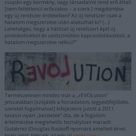
csupán egy kormány, vagy társadalmi rend erő általi
[nem feltétlenül erőszakos – a szerk.] megdöntése
egy új rendszer érdekében? Az új rendszer csak a
hatalom megszerzése után alakulhat ki? (…)
Lehetséges, hogy a hálózat új rendszert épít új
protokollokból és valószínűtlen kapcsolódásokból, a
hatalom megszerzése nélkül?”
Természetesen mindez már a „rEVOLution”
jelszavában [szójáték a forradalom, (egyed)fejlődés,
szeretet fogalmaival] kifejezésre jutott a 2011
tavaszi-nyári „kezdetek” óta, de a fogalom
értelmezése meglehetős homályban maradt.
Gutiérrez (Douglas Ruskoff nyomán) amellett érvel,
hogy amit átélünk, az egy új
reneszánsz
.