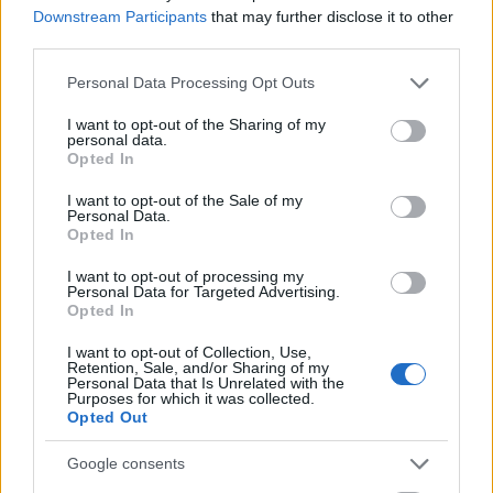
spanyol Felháborodottak mozgalmát már holtnak
Downstream Participants
that may further disclose it to other
nyilvánították, az emberek által alkotott hálózat
third parties.
kialakított egy új, ön-kormányzó városi teret, az El
Please note that this website/app uses one or more Google
Personal Data Processing Opt Outs
Campo de Cebada de Madrid-ot, amely
elnyerte
a
services and may gather and store information including but
rangos Prix Ars Electronica díját. A sűrűn szőtt
not limited to your visit or usage behaviour. You may click to
I want to opt-out of the Sharing of my
hálózat konkrét ügyek szolgálatába állítva gyakorol
personal data.
grant or deny consent to Google and its third-party tags to
hatást a médiára, elősegíti az információ vírusszerű
Opted In
use your data for below specified purposes in below Google
terjedését. Amikor a legtöbben már úgy gondolták,
consent section.
I want to opt-out of the Sale of my
hogy az Occupy mozgalom véget ért, a hálózat
Personal Data.
rejtett ereje létrehozta az
#OccupySandy
-t, amely
Opted In
jobban segítette a hurrikán sújtotta New York lakóit,
I want to opt-out of processing my
mint az erre szakosodott állami, vagy magánszervek.
Personal Data for Targeted Advertising.
(Ezt a rendőrség is kénytelen volt
elismerni
.) Az
Opted In
Occupy London aktivistái (köztük magyar barátaink)
egy bezárt
közkönyvtár elfoglalásával és
I want to opt-out of Collection, Use,
Retention, Sale, and/or Sharing of my
újranyitásával
, illetve közösségi működtetésével
Personal Data that Is Unrelated with the
Purposes for which it was collected.
nemcsak maguk mellé állították, hanem egyenesen
Opted Out
polgári engedetlenségre inspirálták a környék
többnyire konzervatív beállítottságú lakóit,
Google consents
mellesleg nemzetközi média-érdeklődést generálva