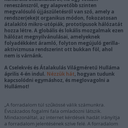
reneszánszról, egy alapvetőbb szinten
megvalósuló újjászületésről van szó, amely a
rendszer(eke)t organikus módon, fokozatosan
átalakító mikro-utópiák, prototípusok hálózatát
hozza létre. A globális és lokális mozgalmak ezen
hálózat megnyilvánulásai, amelyeknek
folyadékként áramló, folyton megújuló gerilla-
aktivizmusa rendszerint ott bukkan föl, ahol
nem is várnánk.
A Cselekvés és Átalakulás Világméretű Hulláma
április 4-én indul.
Nézzük hát
, hogyan tudunk
kapcsolódni egymáshoz, és meglovagolni a
Hullámot!
„A forradalom túl szűkössé válik számunkra.
Évszázados fogalmi fala omladozni látszik.
Mindazonáltal, az internet kérdések hadát irányítja
a forradalom jelentésének szíve felé. A forradalom