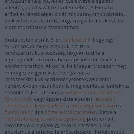
erőszakmentes, közvetlen cselekvése elegendő
jelentős, pozitív változás eléréséhez. A Hullám
erőteljes lehetőséget kínál mindannyiunk számára,
akik változást akarunk, hogy megvalósítsuk azt, és
előre mozdítsuk a társadalmat.
Budapesten április 5-én
találkozunk
, hogy egy
fórum során megvizsgáljuk, az itteni
rendszerkritikus közösség hogyan tudna a
legmegfelelőbb formában kapcsolódni ehhez az
akciósorozathoz. Akkor is, ha Magyarországon még
mindig csak gyerekcipőben járnak a
rendszerkritikus kezdeményezések, az elmúlt
néhány évben hazánkban is megjelentek a fentiekhez
hasonló mikro-utópiák a
közvetlen demokratikus
fórumoktól,
vagy éppen kistelepülési
részvételi
demokrácia-kísérletektől
, a
közösségi kerteken
és
ökofalvakon
át a
közterek
visszavételét
, illetve a
hajléktalanság és mélyszegénység
problémáit
tematizáló projektekig, nem is beszélve a civil
aktivizmus általános felerősödéséről. Térképezzük