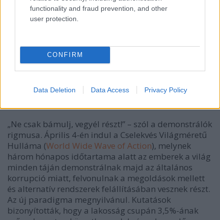
functionality and fraud prevention, and other
user protection.
CONFIRM
Data Deletion
Data Access
Privacy Policy
„Ne csak bámulj, vegyél részt!” – szól a demonstrálók
rigmusa. Április 4-én indul
a Cselekvés Világméretű
Hulláma (
World Wide Wave of Action
), melynek
három hónapos időtartama alatt az emberek a világ
minden táján demonstrálnak majd az általános
korrupció miatt, felvonulnak a megoldások mellett
és alternatív rendszerek felállításában vesznek részt.
Az új paradigma megnyilvánu
l. Kutatások
bizonyították, hogy a lakosság csupán 3,5%-ának