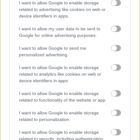
az eset iránt. Ez a gázként, vagy folyadékként
I want to allow Google to enable storage
áramló, folyton alkalmazkodó gerilla-aktivizmus
related to advertising like cookies on web or
gyakran bukkan föl ott, ahol nem számítanak rá. A
device identifiers in apps.
Rolling Jubilee, avagy „
Az emberek mentőcsomagja
”,
a közösségi adósság-felvásárlás és -elengedés
I want to allow my user data to be sent to
rendszerének az OWS hálózata által fölállított
Google for online advertising purposes.
prototípusa talán mindennél jobban szemlélteti ezt.
I want to allow Google to send me
Ahelyett, hogy a klasszikus stratégiák mentén
personalized advertising.
gondolkodva a cél például egy kikötő blokkolása
lenne, "immár olyan „kikötőt” igyekeznek feltalálni,
I want to allow Google to enable storage
amely elég vonzó, hogy leváltsa a régit. Vagy ami
related to analytics like cookies on web or
még jobb: létrehozni a városi kertek, alternatív
device identifiers in apps.
fizetőeszközök, mikro-kikötők új rendszerét, vagy
éppen 3D nyomtatók hálózatát, amely
I want to allow Google to enable storage
szükségtelenné teszi a múlt mega-kikötőjét. (...) Kinek
related to functionality of the website or app.
van hát szüksége a régimódi forradalomra, ami a
múlt szótáraiban él?”
I want to allow Google to enable storage
related to personalization.
I want to allow Google to enable storage
related to security, including authentication