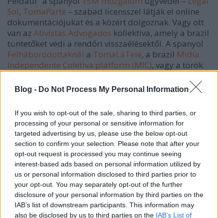
Például "a spanyol
15M mozgalom
ügyvédei –
Legal
Sol
,
TomaParte
– szabad licensszel látják el online
dokumentációjukat és a közért dolgoznak. Vagy ott
van az
Ativistas Advogados
kollektíva, amely a brazil
tüntetőket védi a rendőri visszaélésektől. A spanyol
Felháborodottaknál
a
TomaLaTele
, a brazil
Midia
Independente Coletiva platform (MIC)
, vagy a török
Gezi Occupy News
olyan mikro-utópiák, melyek egy
új kommunikációs reneszánszt érlelnek. A
Blog -
Do Not Process My Personal Information
#GlobalRevolution nem puszta társadalmi
robbanás. Az
Athens Wireless Metropolitan Network
If you wish to opt-out of the sale, sharing to third parties, or
ingyenes közösségi internet-szolgáltatása is annak a
processing of your personal or sensitive information for
megnyilvánulása, vagy a #YoSoy132 mozgalomnak
targeted advertising by us, please use the below opt-out
köszönhetően közösségi finanszírozással létrejövő
section to confirm your selection. Please note that after your
zenei fesztivál Mexikóvárosban, vagy az ingyenes
opt-out request is processed you may continue seeing
digitális könyvtár, a
Bookcamping.cc
, amely a
interest-based ads based on personal information utilized by
spanyol 15M hevében született."
us or personal information disclosed to third parties prior to
your opt-out. You may separately opt-out of the further
És még csak nem is e tökéletlen és közösségileg
disclosure of your personal information by third parties on the
kialakított prototípusok új rendszere a lényeg,
IAB’s list of downstream participants. This information may
hanem a létrehozott hálózat maga. Amikor a
also be disclosed by us to third parties on the
IAB’s List of