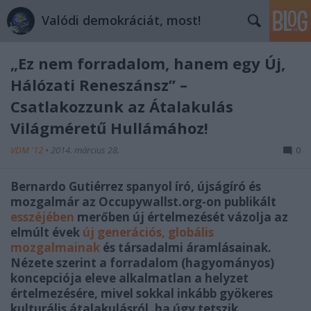
Valódi demokráciát, most!
„Ez nem forradalom, hanem egy Új,
Hálózati Reneszánsz” –
Csatlakozzunk az Átalakulás
Világméretű Hullámához!
VDM '12
•
2014. március 28.
0
Bernardo Gutiérrez spanyol író, újságíró és
mozgalmár az Occupywallst.org-on publikált
esszéjében
merőben új értelmezését vázolja az
elmúlt évek
új generációs, globális
mozgalmainak
és társadalmi áramlásainak.
Nézete szerint a forradalom (hagyományos)
koncepciója eleve alkalmatlan a helyzet
értelmezésére, mivel sokkal inkább gyökeres
kulturális átalakulásról, ha úgy tetszik