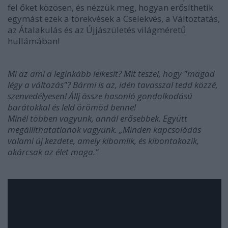
fel őket közösen, és nézzük meg, hogyan erősíthetik
egymást ezek a törekvések a Cselekvés, a Változtatás,
az Átalakulás és az Újjászületés világméretű
hullámában!
Mi az ami a leginkább lelkesít? Mit teszel, hogy "magad
légy a változás"? Bármi is az, idén tavasszal tedd közzé,
szenvedélyesen! Állj össze hasonló gondolkodású
barátokkal és leld örömöd benne!
Minél többen vagyunk, annál erősebbek. Együtt
megállíthatatlanok vagyunk. „Minden kapcsolódás
valami új kezdete, amely kibomlik, és kibontakozik,
akárcsak az élet maga.”