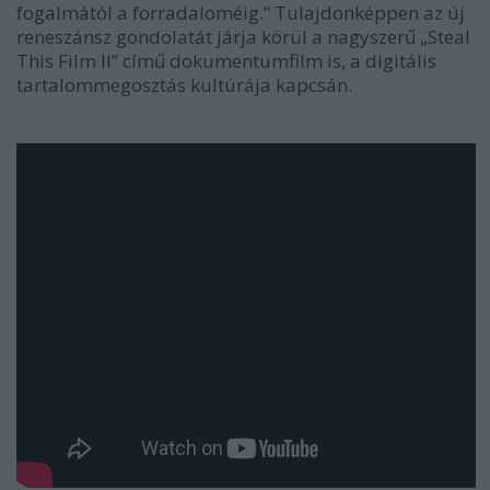
fogalmától a forradaloméig.” Tulajdonképpen az új
reneszánsz gondolatát járja körül a nagyszerű „Steal
This Film II” című dokumentumfilm is, a digitális
tartalommegosztás kultúrája kapcsán.