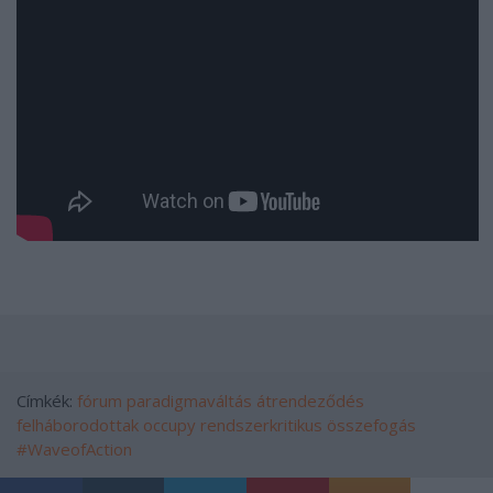
Címkék:
fórum
paradigmaváltás
átrendeződés
felháborodottak
occupy
rendszerkritikus összefogás
#WaveofAction