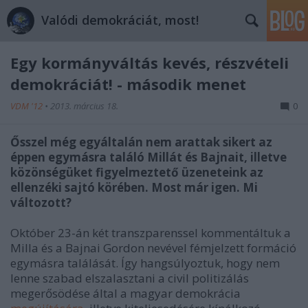
Valódi demokráciát, most!
Egy kormányváltás kevés, részvételi
demokráciát! - második menet
VDM '12
•
2013. március 18.
0
Ősszel még egyáltalán nem arattak sikert az
éppen egymásra találó Millát és Bajnait, illetve
közönségüket figyelmeztető üzeneteink az
ellenzéki sajtó körében. Most már igen. Mi
változott?
Október 23-án két transzparenssel kommentáltuk a
Milla és a Bajnai Gordon nevével fémjelzett formáció
egymásra találását. Így hangsúlyoztuk, hogy nem
lenne szabad
elszalasztani
a civil politizálás
megerősödése által a magyar demokrácia