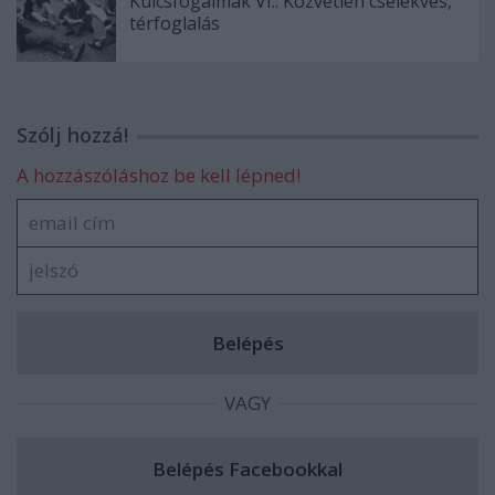
Kulcsfogalmak VI.: Közvetlen cselekvés,
térfoglalás
Szólj hozzá!
A hozzászóláshoz be kell lépned!
VAGY