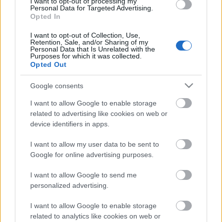
változás nem csupán pártpolitika, választási
I want to opt-out of processing my
Personal Data for Targeted Advertising.
taktikázás és a múltat idéző arcok által lehetséges,
Opted In
sőt talán azt is belátják, hogy immár valódi
megújulás is elképzelhető, ami biztosan nem a régi
I want to opt-out of Collection, Use,
Retention, Sale, and/or Sharing of my
politika világából fog kibontakozni. A tömegben
Personal Data that Is Unrelated with the
felbukkanó politikusok és pártzászlók fotóit
Purposes for which it was collected.
Opted Out
felvonultató galériákban saját üzeneteinkre, illetve
azokhoz
hasonlókra
bukkanni olyan furcsa érzés,
Google consents
ami erre enged következtetni.
I want to allow Google to enable storage
related to advertising like cookies on web or
device identifiers in apps.
Címkék:
média
tüntetés
ellenzék
sajtószabadság
részvétel
I want to allow my user data to be sent to
átrendeződés
harmadik pólus
Google for online advertising purposes.
I want to allow Google to send me
personalized advertising.
Ajánlott bejegyzések:
I want to allow Google to enable storage
related to analytics like cookies on web or