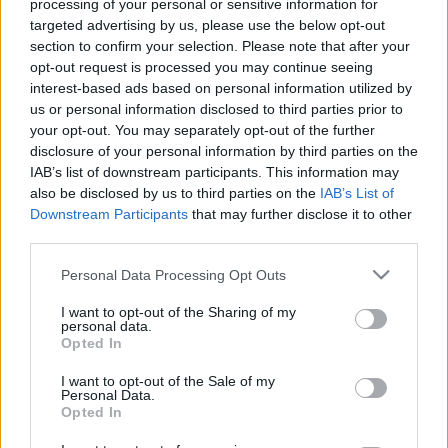
processing of your personal or sensitive information for
kormányváltást, hanem
részvételi demokráciát
és az
targeted advertising by us, please use the below opt-out
oligarchák politikai oldalakon átívelő
hatalmának
section to confirm your selection. Please note that after your
felszámolását hirdető üzenetek? Valószínűnek tűnik.
opt-out request is processed you may continue seeing
interest-based ads based on personal information utilized by
us or personal information disclosed to third parties prior to
your opt-out. You may separately opt-out of the further
disclosure of your personal information by third parties on the
IAB’s list of downstream participants. This information may
also be disclosed by us to third parties on the
IAB’s List of
Downstream Participants
that may further disclose it to other
third parties.
Please note that this website/app uses one or more Google
Personal Data Processing Opt Outs
services and may gather and store information including but
not limited to your visit or usage behaviour. You may click to
I want to opt-out of the Sharing of my
personal data.
grant or deny consent to Google and its third-party tags to
Opted In
use your data for below specified purposes in below Google
consent section.
I want to opt-out of the Sale of my
Personal Data.
Remélhetőleg ez jel, ami arra utal, hogy már a
Opted In
véleményformálók is el tudják képzelni, hogy