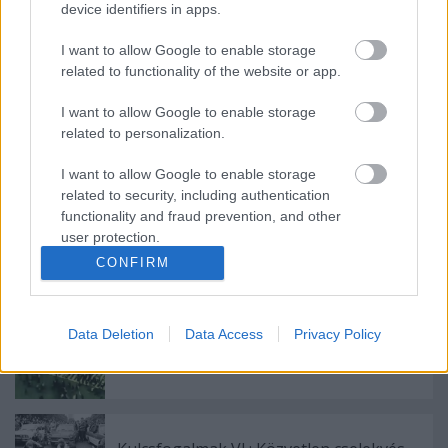
device identifiers in apps.
2014: a fordulat éve?
I want to allow Google to enable storage
related to functionality of the website or app.
I want to allow Google to enable storage
"Házkutatást a NAV-nál!" - tüntetés
related to personalization.
(dec.28.)
I want to allow Google to enable storage
related to security, including authentication
„Az NSA több, mint egyszerű kémhálózat,
functionality and fraud prevention, and other
ez globális fasizmus” - avagy megfigyelés
user protection.
az összefonódó kormányzati és vállalati
CONFIRM
hatalom rendszerében
Data Deletion
Data Access
Privacy Policy
"Egy fél kiló aranyat akarsz, vagy totális
szeretetben élni?"