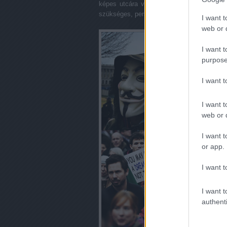
képes utcára vinni. Az új típusú mozgalm
szükséges, persze a támogatás demonstrálá
I want t
web or d
I want t
purpose
I want 
I want t
web or d
I want t
or app.
I want t
I want t
authenti