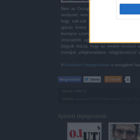
Nem az Occupy és a hasonló mozgalmak f
rendszert, nem is ez a szerepük, még ha a 
hogy sok-sok millió ember nézeteire, go
igazán fontos problémák és a megoldási 
bizonyos szempontból olyan túlzás volt, 
visszaütött, ugyanakkor a hosszabb távú 
(tegyük hozzá, hogy az eredeti hívószó a 
mondjuk „világforradalom: világ(r)evolúció”
A
következő bejegyzésben
a mozgalom haza
Tetszik
0
Szerző:
VDM '12
Címkék:
mozgalom
99%
felháborodottak
occupy
15o
Ajánlott bejegyzések: