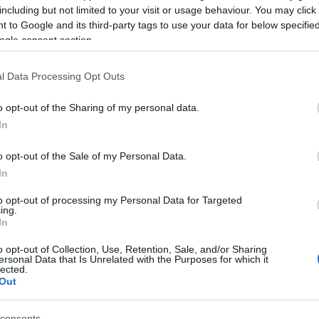
épviseleti demokrácia intézményeinek kiüresedése,
including but not limited to your visit or usage behaviour. You may click 
tlenségek mértéke. A leglátványosabb változás az alsó
 to Google and its third-party tags to use your data for below specifi
zügyi-gazdasági-politikai elit) fogalmának széles körű
ogle consent section.
i” tartózkodás, időhúzás után az eseményekről tudósító
zgalom nem igazán fogalmazott meg (hagyományos
a tüntetések céltalanságát, szervezetlenségét kívánták
l Data Processing Opt Outs
n pont, amely mutatja, hogy nem egy „szokásos” tiltakozó
határolható (csoport)érdekek és szűk értelemben vett
o opt-out of the Sharing of my personal data.
l inkább egy olyan alulról szerveződő képződményről
In
segítségével, mint a térfoglalás, a sátor, vagy a
Guy
 törő üzenetek által (pl. „Mi vagyunk a 99%”) hamar
o opt-out of the Sale of my Personal Data.
amolyan kulturális vírusként a (közösségi) média által
In
a föl a figyelmet arra, hogy a fennálló berendezkedés
megkísérel alternatív viselkedésmódokat, hozzáállást,
to opt-out of processing my Personal Data for Targeted
szteni az ezzel kapcsolatos információkat. Ahogy egy
ing.
This is not a protest, this is a PROCESS” (Ez nem egy
In
o opt-out of Collection, Use, Retention, Sale, and/or Sharing
galmak sokkal inkább hasonlíthatók a hacktivizmushoz,
ersonal Data that Is Unrelated with the Purposes for which it
déséhez, mint a hagyományos utcai tiltakozó-
lected.
Out
 első sorban figyelemfelkeltő akciókat hajtanak végre,
ációt terjesztenek. A hagyományos utcai demonstrációk
 kulcsfontosságú, hogy egy-egy akció mekkora tömeget
consents