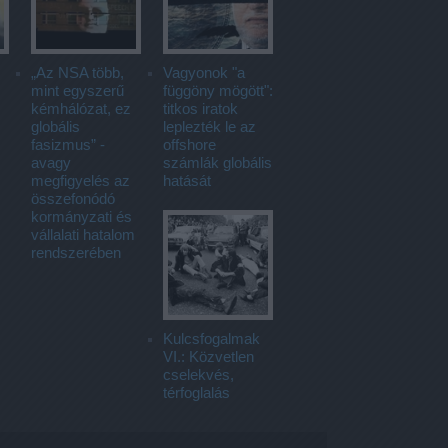
„Az NSA több,
Vagyonok "a
mint egyszerű
függöny mögött":
kémhálózat, ez
titkos iratok
globális
leplezték le az
fasizmus” -
offshore
avagy
számlák globális
megfigyelés az
hatását
összefonódó
kormányzati és
vállalati hatalom
rendszerében
Kulcsfogalmak
VI.: Közvetlen
cselekvés,
térfoglalás