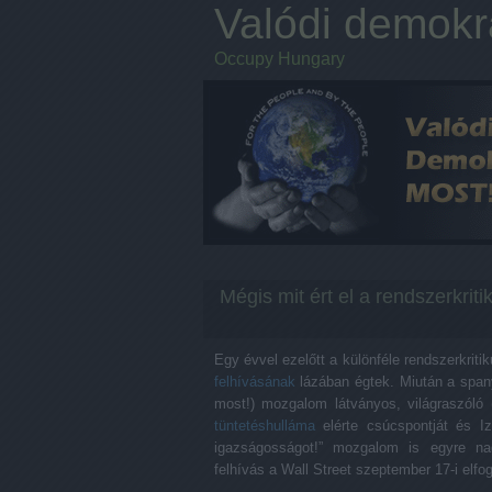
Valódi demokrá
Occupy Hungary
Mégis mit ért el a rendszerkrit
Egy évvel ezelőtt a különféle rendszerkritik
felhívásának
lázában égtek. Miután a spany
most!) mozgalom látványos, világraszóló (
tüntetéshulláma
elérte csúcspontját és Izr
igazságosságot!” mozgalom is egyre 
felhívás a Wall Street szeptember 17-i elfo