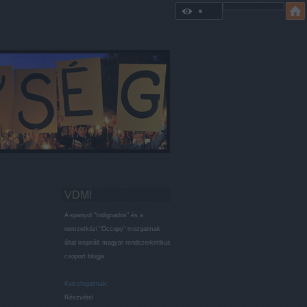
VDM!
A spanyol "Indignados" és a
nemzetközi "Occupy" mozgalmak
által inspirált magyar rendszerkritikus
csoport blogja.
Kulcsfogalmak
:
Részvétel