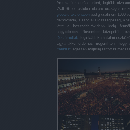
Ami az ősz során történt, legtöbb olvasó
Wall Street október elejére országos m
globális akciónapon
pedig csaknem 1000 vár
demokrácia, a szociális igazságosság, a fen
létre a hosszabb-rövidebb ideig fenn
negyedeiben. November közepétől kezd
fölszámolták
, leginkább karhatalmi eszközö
Ugyanakkor érdemes megemlíteni, hogy 
frankfurti
egészen májusig tartott ki megsza