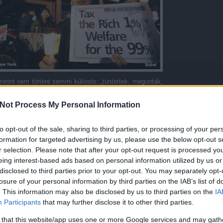
erint nem történt semmi különös: „tüntettek, megunták,
eményeket, hogy mivel a látványos, világméretű akciók
eötlő és mélyreható változások a hatalmi rendszerek
Not Process My Personal Information
fulladt. Részben ennek a hozzáállásnak köszönhetően
 veszített lendületéből, tegyük hozzá
nem mindenhol
,
to opt-out of the sale, sharing to third parties, or processing of your per
nakkor az
Egyesült Államokban
és Nyugat-Európa több
formation for targeted advertising by us, please use the below opt-out s
ak az ilyen jellegű megmozdulások, miközben vannak
r selection. Please note that after your opt-out request is processed y
 föl
a rendszerkritikus hangok.
eing interest-based ads based on personal information utilized by us or
 a mozgalom, az események jellegének és szerepének
disclosed to third parties prior to your opt-out. You may separately opt-
méretű tüntetéshullám bontakozott ki, amely mint ilyen,
losure of your personal information by third parties on the IAB’s list of
aváltást, a részvétel és a társadalmi igazságosság
. This information may also be disclosed by us to third parties on the
IA
ult „az erjedés” már egyébként is zajló folyamata. A
Participants
that may further disclose it to other third parties.
be
(főleg az amerikai és Nyugat-európai) közbeszédbe,
ak, például a pénzügyi szektor, illetve a gazdasági
 that this website/app uses one or more Google services and may gath