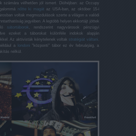
nk számára vélhetően jól ismert. Dióhéjban: az Occupy
ozgalommá
nőtte ki magát
az USA-ban, az október 15-i
osban voltak megmozdulások szerte a világon a valódi
ntarthatóság jegyében. A legtöbb helyen ekkortájt jöttek
álló
sátortáborok
, rendszerint nagyvárosok pénzügyi
ve ezeket a táborokat különféle indokok alapján
kkel. Az aktivisták kénytelenek voltak
stratégiát váltani
.
például a
londoni
"központi" tábor ez év februárjáig, a
kítás nélkül.