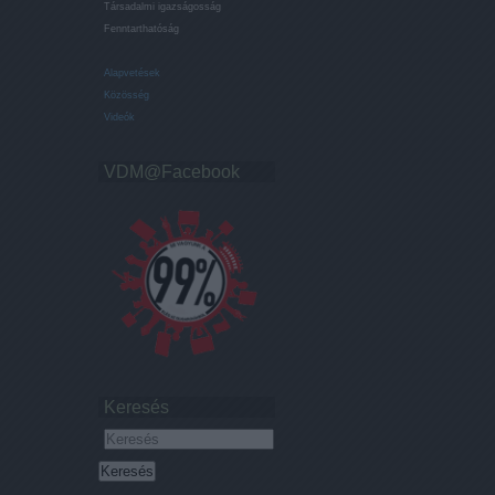
Társadalmi igazságosság
Fenntarthatóság
Alapvetések
Közösség
Videók
VDM@Facebook
Keresés