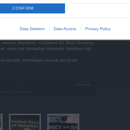
ogják önmagukban megváltoztatni a fennálló hatalmi
CONFIRM
vágyott célok közt szerepelt is. Jelentőségük abban áll,
ndolkodására vannak hatással, terelik figyelmüket az
javaslatok irányába. Világforradalmat hirdetni tehát
Data Deletion
Data Access
Privacy Policy
ami a klasszikus forradalom elmaradásakor valamelyest
folyamatokat tekintve idővel mégis igazolhatja magát
nehezen lefordítható szójátékkal élő World rEvolution,
 volt, amely már önmagában folyamatra, fejlődésre utal).
i helyzetét, lehetőségeit vesszük górcső alá.
Szólj hozzá!
united for global change