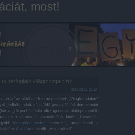
ciát, most!
ikus, térfoglaló világmozgalom?
2012.08.11. 02:12
us „erők” az október 15-re meghirdetett „Világforradalom”
ol „Felháborodottak”, a 15M (avagy Valódi demokráciát
bár a „központi” média által igencsak alulreprezentált)
aelben a sátoros tiltakozóakcióból kinőtt „Társadalmi
nagyobb
tömegtüntetéseket
szervezett, megszületett a
glalására. A
plakáton
az állt, „Hozz sátrat!”.