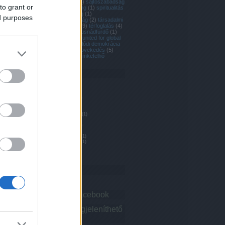
költségvetés
(
3
)
sajtószabadság
to grant or
(
4
)
shopdropping
(
1
)
spiritualitás
(
3
)
szegénység
(
1
)
ed purposes
szólásszabadság
(
2
)
társadalmi
igazságosság
(
9
)
térfoglalás
(
4
)
tüntetés
(
24
)
Tusnádfürdő
(
1
)
Tusványos
(
1
)
united for global
change
(
10
)
valódi demokrácia
(
11
)
végtelen növekedés
(
5
)
wikileaks
(
1
)
Címkefelhő
Archívum
2016 május
(
1
)
2016 április
(
1
)
2015 március
(
1
)
2015 január
(
1
)
2014 október
(
1
)
2014 augusztus
(
1
)
2014 április
(
1
)
2014 március
(
1
)
2014 január
(
1
)
2013 december
(
1
)
2013 november
(
1
)
2013 október
(
2
)
Tovább
...
Belépés
VDM@Facebook
Nincs megjeleníthető
elem