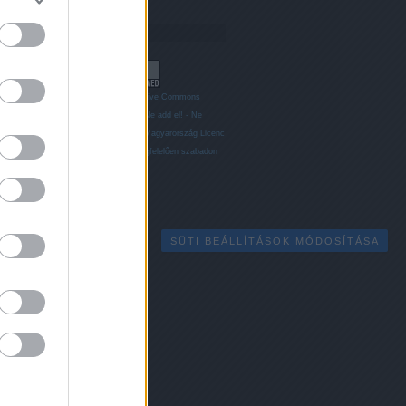
Licenc
Ez a Mű a
Creative Commons
Nevezd meg! - Ne add el! - Ne
változtasd! 2.5 Magyarország Licenc
feltételeinek megfelelően szabadon
felhasználható
.
SÜTI BEÁLLÍTÁSOK MÓDOSÍTÁSA