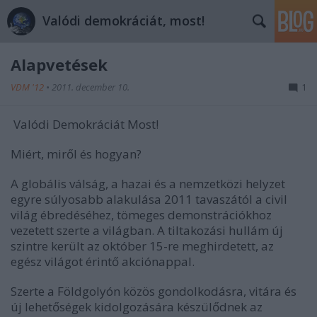
Valódi demokráciát, most!
Alapvetések
VDM '12
•
2011. december 10.
1
Valódi Demokráciát Most!
Miért, miről és hogyan?
A globális válság, a hazai és a nemzetközi helyzet
egyre súlyosabb alakulása 2011 tavaszától a civil
világ ébredéséhez, tömeges demonstrációkhoz
vezetett szerte a világban. A tiltakozási hullám új
szintre került az október 15-re meghirdetett, az
egész világot érintő akciónappal.
Szerte a Földgolyón közös gondolkodásra, vitára és
új lehetőségek kidolgozására készülődnek az