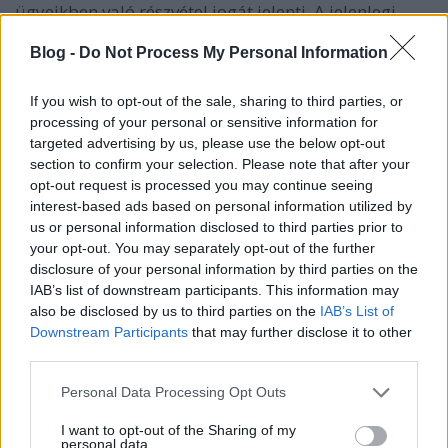
ügyeikben való részvétel jogát jelenti. A jelenlegi
kormányzat társadalomellenes, szegényellenes,
Blog -
Do Not Process My Personal Information
munkavállaló-ellenes döntései már sokakat az
utcára hívtak. A Valódi Demokráciát Most –
VilágForradalom nem egyszerűen egy e sok
If you wish to opt-out of the sale, sharing to third parties, or
megmozdulás között. Részesei vagyunk egy globális
processing of your personal or sensitive information for
társadalmi összefogásnak! Nem a kormány ellen
targeted advertising by us, please use the below opt-out
tüntetünk, hanem az ellen is, ahogyan a döntések
section to confirm your selection. Please note that after your
születnek és ahogyan az országunkat működtetjük!
opt-out request is processed you may continue seeing
interest-based ads based on personal information utilized by
A célunk az, hogy közösen fogalmazzuk meg, mit
us or personal information disclosed to third parties prior to
your opt-out. You may separately opt-out of the further
várunk a jövőnktől, milyen világot akarunk, együtt,
disclosure of your personal information by third parties on the
közösen felépíteni. Mi az, aminek másképpen kell
IAB’s list of downstream participants. This information may
lennie, és hogyan működjenek a dolgok?
also be disclosed by us to third parties on the
IAB’s List of
Downstream Participants
that may further disclose it to other
Hogyan akarunk részt venni a döntések
third parties.
megszületésében, hogyan tudjuk képviselni
szempontjainkat? Mit kell tennünk azért, hogy a
Please note that this website/app uses one or more Google
Personal Data Processing Opt Outs
bankárok, a gazdaság szereplői és az elvileg minket
services and may gather and store information including but
szolgáló politikusok ne szoríthassanak háttérbe
not limited to your visit or usage behaviour. You may click to
I want to opt-out of the Sharing of my
personal data.
bennünket, saját gazdagodásuk és hatalmuk