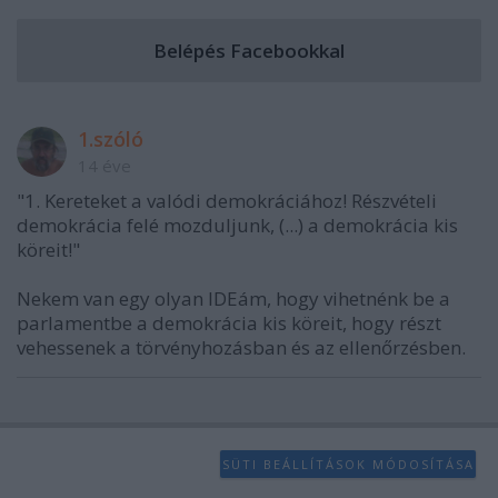
1.szóló
14 éve
"1. Kereteket a valódi demokráciához! Részvételi
demokrácia felé mozduljunk, (...) a demokrácia kis
köreit!"
Nekem van egy olyan IDEám, hogy vihetnénk be a
parlamentbe a demokrácia kis köreit, hogy részt
vehessenek a törvényhozásban és az ellenőrzésben.
SÜTI BEÁLLÍTÁSOK MÓDOSÍTÁSA