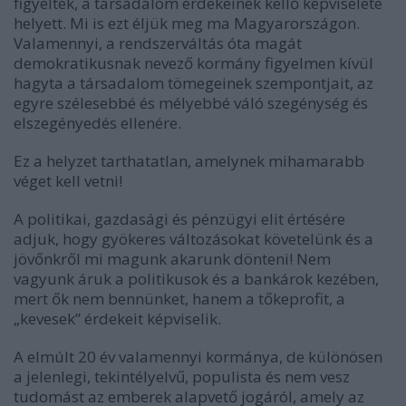
figyeltek, a társadalom érdekeinek kellő képviselete
helyett. Mi is ezt éljük meg ma Magyarországon.
Valamennyi, a rendszerváltás óta magát
demokratikusnak nevező kormány figyelmen kívül
hagyta a társadalom tömegeinek szempontjait, az
egyre szélesebbé és mélyebbé váló szegénység és
elszegényedés ellenére.
Ez a helyzet tarthatatlan, amelynek mihamarabb
véget kell vetni!
A politikai, gazdasági és pénzügyi elit értésére
adjuk, hogy gyökeres változásokat követelünk és a
jövőnkről mi magunk akarunk dönteni! Nem
vagyunk áruk a politikusok és a bankárok kezében,
mert ők nem bennünket, hanem a tőkeprofit, a
„kevesek” érdekeit képviselik.
A elmúlt 20 év valamennyi kormánya, de különösen
a jelenlegi, tekintélyelvű, populista és nem vesz
tudomást az emberek alapvető jogáról, amely az