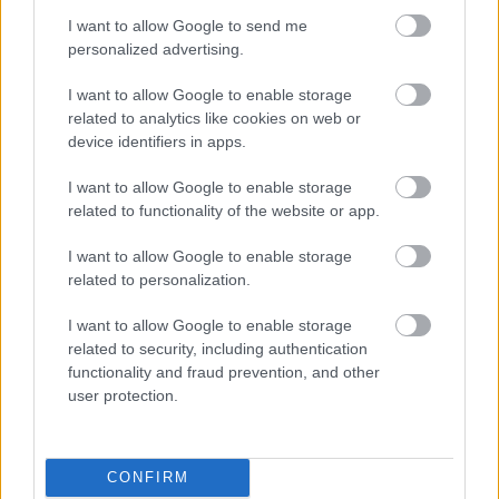
megélésének lehetősége! A megélhetéshez szükséges
minimális jövedelem és a lakhatás biztonságát,
I want to allow Google to send me
personalized advertising.
értelmes munkalehetőségeket! A szerzett társadalmi
és munkavállalói jogaink alkotmányos védelmét!
I want to allow Google to enable storage
Progresszív közteherviselést!
related to analytics like cookies on web or
device identifiers in apps.
4. Kerüljön a helyére a gazdaság! A gazdaság eszköz,
nem cél! A társadalom érdekei felette állnak a
I want to allow Google to enable storage
gazdaságénak, és ez nem lehet másként! Szociális és
related to functionality of the website or app.
szolidáris gazdaságot, felelős társadalmi
vállalkozásokat!
I want to allow Google to enable storage
related to personalization.
5. Fenntartható működést, a környezeti értékek
megbecsülését! Fenntartható világot akarunk! Helyi
I want to allow Google to enable storage
termelés, helyi gazdálkodás, helyi piac, minél
related to security, including authentication
teljesebb önellátás elterjesztését! Változásokra van
functionality and fraud prevention, and other
szükség a vízgazdálkodás, energiahasználat és a
user protection.
fogyasztási szokásaink terén!
Bővebben:
http://vilagforradalom.wordpress.com/tem
CONFIRM