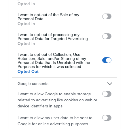
grant or deny consent to Google and its third-party tags to
Opted In
érdekében?
use your data for below specified purposes in below Google
consent section.
I want to opt-out of the Sale of my
Personal Data.
Opted In
Széles társadalmi vitára javasolt témák:
I want to opt-out of processing my
Personal Data for Targeted Advertising.
1. Kereteket a valódi demokráciához! Részvételi
Opted In
demokrácia felé mozduljunk, társadalmi
egyeztetést, szociális párbeszédet, és a demokrácia
I want to opt-out of Collection, Use,
Retention, Sale, and/or Sharing of my
kis köreit!
Personal Data that Is Unrelated with the
Purposes for which it was collected.
Opted Out
2. Az állam szerepéről. Felelős államot,
szembenállás helyett együttműködést, állampolgári
Google consents
beleszólást, az állam polgárainak tiszteletben
tartását!
I want to allow Google to enable storage
related to advertising like cookies on web or
3. Alapvető emberi és szociális jogaink biztosítását!
device identifiers in apps.
Legyen tere az egyéni képességek kibontakozásának,
és legyen valóban szabad a véleménynyilvánítás, a
I want to allow my user data to be sent to
vallásgyakorlás és a kulturális sokszínűség
Google for online advertising purposes.