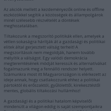
Az akciók mellett a kezdeményezők online és offline
eszközökkel segítik a közösségek és állampolgárok
minél szélesebb részvételét a döntések
meghozatalában.
Tiltakozunk a megszorító politikák ellen, amelyek a
vétlen sokaságra hárítják át a gazdasági és politikai
elitek által gerjesztett válság terheit! A
megszorítások nem megoldják, hanem tovább
mélyítik a válságot. Egy valódi demokrácia
megteremtésének módját keressük és alternatívákat
fogalmazunk meg a fennálló rendszer helyett.
Számunkra most itt Magyarországon is elérkezett az
ideje annak, hogy csatlakozzunk ehhez a politikai
pártoktól és erőszaktól, gyűlölettől, kirekesztéstől
mentes, globális tiltakozási hullámhoz!
A gazdasági és a politikai hatalom képviselői
mindenütt a világon eddig is saját szempontjaikra