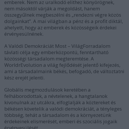
emberek. Nem az uralkodó elithez könyörögnek,
nem másoktól várják a megoldást, hanem
összegyűlnek megbeszélni és „rendezni végre közös
dolgainkat”. A mai világban a pénz és a profit diktál,
ahelyett, hogy az emberek és közösségeik érdekei
érvényesülnének.
A Valódi Demokráciát Most – VilágForradalom
távlati célja egy emberközpontú, fenntartható
közösségi társadalom megteremtése. A
WorldrEvolution a világ fejlődését jelentő kifejezés,
ami a társadalmaink békés, befogadó, de változtatni
kész erejét jelenti.
Globális megmozdulások keretében a
felháborodottak, a névtelenek, a hangtalanok
kivonulnak az utcákra, elfoglalják a köztereket és
békésen követelik a valódi demokráciát, a tényleges
többség, tehát a társadalom és a környezetünk
érdekeinek elismerését, emberi és szociális jogaik
érvényesülését.